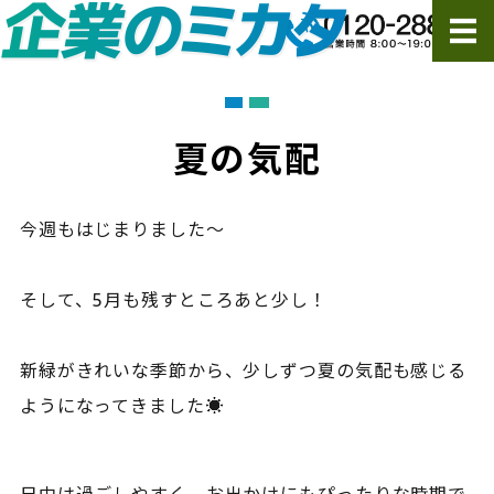
ホーム
サービス
夏の気配
ご依頼の流れ・FAQ
今週もはじまりました～
会社概要
そして、5月も残すところあと少し！
ご依頼・お問い合わせ
新緑がきれいな季節から、少しずつ夏の気配も感じる
ようになってきました☀️